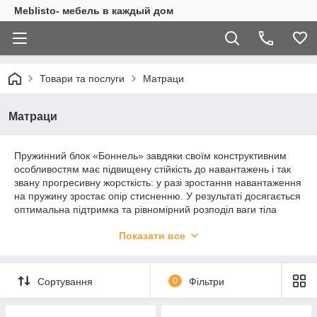
Meblisto- мебель в каждый дом
Товари та послуги
Матраци
Матраци
Пружинний блок «Боннель» завдяки своїм конструктивним
особливостям має підвищену стійкість до навантажень і так
звану прогресивну жорсткість: у разі зростання навантаження
на пружину зростає опір стисненню. У результаті досягається
оптимальна підтримка та рівномірний розподіл ваги тіла
людини на всій площі матраца. На матраці з таким
Показати все
пружинним блоком зберігається природне положення хребта.
Пружинний блок «Pocket Spring» являє собою блок
незалежних пружин, який забезпечують ортопедичні й
Сортування
0
Фільтри
анатомічні властивості матраца. У цій конструкції кожна
пружина, попередньо стиснута на 20%, поміщається в
окремий текстильний мішечок, який потім з'єднується з