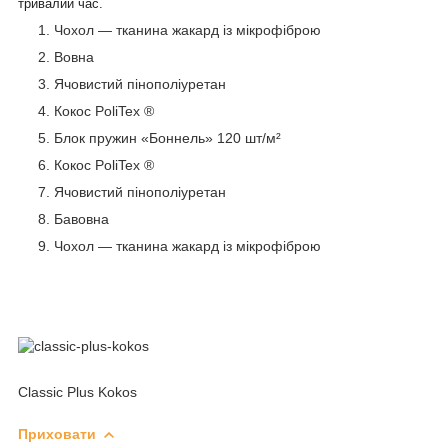
тривалий час.
Чохол — тканина жакард із мікрофіброю
Вовна
Ячовистий пінополіуретан
Кокос PoliTex ®
Блок пружин «Боннель» 120 шт/м²
Кокос PoliTex ®
Ячовистий пінополіуретан
Бавовна
Чохол — тканина жакард із мікрофіброю
Classic Plus Kokos
Приховати