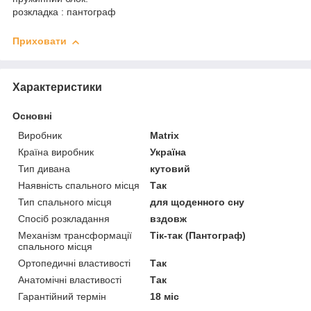
розкладка : пантограф
Приховати
Характеристики
Основні
Виробник
Matrix
Країна виробник
Україна
Тип дивана
кутовий
Наявність спального місця
Так
Тип спального місця
для щоденного сну
Спосіб розкладання
вздовж
Механізм трансформації
Тік-так (Пантограф)
спального місця
Ортопедичні властивості
Так
Анатомічні властивості
Так
Гарантійний термін
18 міс